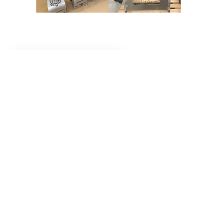
Gå tillbaka till föregående sida
FÖREGÅENDE
NÄSTA
Kantpressning
Skärande bearbetning
Råda Industries AB
Fraktvägen 4, 435 33 Mölnlycke
Telefon:
031-88 34 46
Order:
order@radaindustries.se