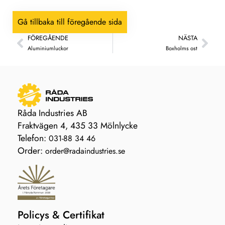
Gå tillbaka till föregående sida
FÖREGÅENDE
NÄSTA
Aluminiumluckor
Boxholms ost
Råda Industries AB
Fraktvägen 4, 435 33 Mölnlycke
Telefon:
031-88 34 46
Order:
order@radaindustries.se
Policys & Certifikat