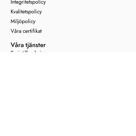
Integritetspolicy
Kvalitetspolicy
Miljöpolicy
Våra certifikat
Våra tjänster
Serietillverkning
Ytbehandling
Lackering
Montering
Övrig plåtbearbetning
Skärande bearbetning
Svetsning
Kantpressning
Laserskärning